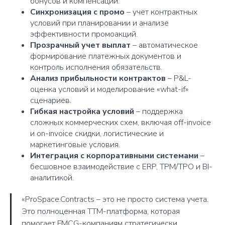
бонусов и компенсаций.
Синхронизация с промо
– учет контрактных
условий при планировании и анализе
эффективности промоакций.
Прозрачный учет выплат
– автоматическое
формирование платежных документов и
контроль исполнения обязательств.
Анализ прибыльности контрактов
– P&L-
оценка условий и моделирование «what-if»
сценариев.
Гибкая настройка условий
– поддержка
сложных коммерческих схем, включая off-invoice
и on-invoice скидки, логистические и
маркетинговые условия.
Интеграция с корпоративными системами
–
бесшовное взаимодействие с ERP, TPM/TPO и BI-
аналитикой.
«ProSpace.Contracts – это не просто система учета.
Это полноценная TTM-платформа, которая
помогает FMCG-компаниям стратегически