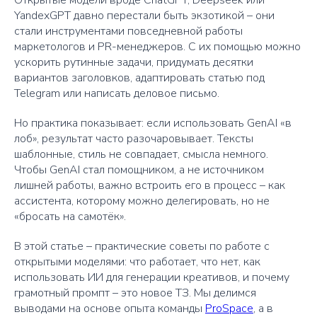
Открытые модели вроде ChatGPT, Deepseek или
YandexGPT давно перестали быть экзотикой – они
стали инструментами повседневной работы
маркетологов и PR-менеджеров. С их помощью можно
ускорить рутинные задачи, придумать десятки
вариантов заголовков, адаптировать статью под
Telegram или написать деловое письмо.
Но практика показывает: если использовать GenAI «в
лоб», результат часто разочаровывает. Тексты
шаблонные, стиль не совпадает, смысла немного.
Чтобы GenAI стал помощником, а не источником
лишней работы, важно встроить его в процесс – как
ассистента, которому можно делегировать, но не
«бросать на самотёк».
В этой статье – практические советы по работе с
открытыми моделями: что работает, что нет, как
использовать ИИ для генерации креативов, и почему
грамотный промпт – это новое ТЗ. Мы делимся
выводами на основе опыта команды
ProSpace
, а в