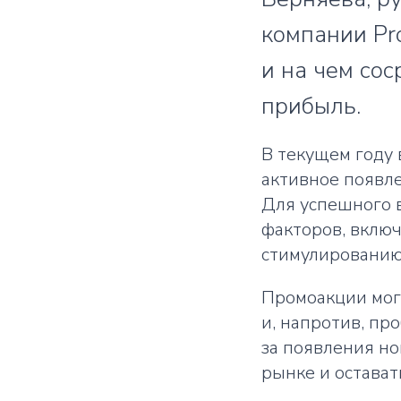
компании Pro
и на чем со
прибыль.
В текущем году 
активное появле
Для успешного 
факторов, вклю
стимулированию
Промоакции мог
и, напротив, пр
за появления но
рынке и остава