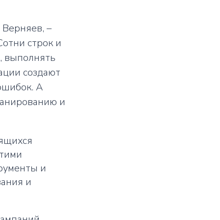
 Верняев, –
Сотни строк и
, выполнять
ации создают
ошибок. А
ланированию и
мящихся
этими
рументы и
вания и
кампаний