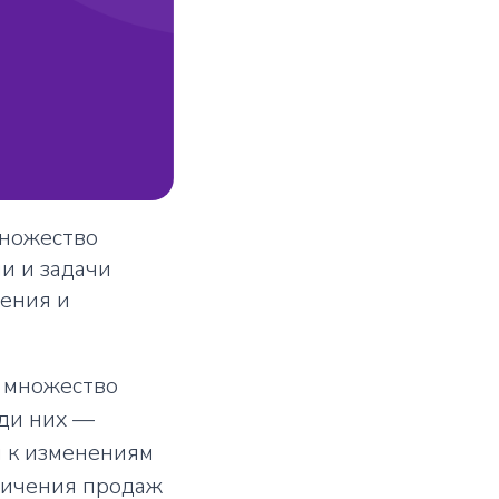
множество
и и задачи
чения и
 множество
еди них —
я к изменениям
личения продаж