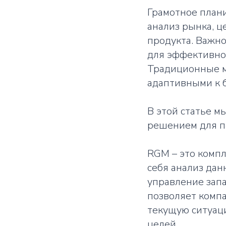
Грамотное план
анализ рынка, ц
продукта. Важн
для эффективног
Традиционные м
адаптивными к 
В этой статье м
решением для п
RGM – это комп
себя анализ дан
управление запа
позволяет компа
текущую ситуаци
целей.