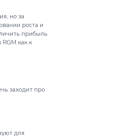
я, но за
овании роста и
еличить прибыль
к RGM как к
ечь заходит про
зуют для