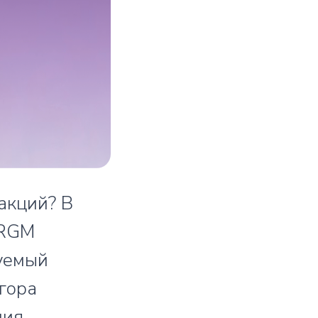
акций? В
 RGM
уемый
гора
ния