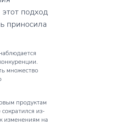
ь этот подход
ть приносила
 наблюдается
конкуренции.
ть множество
о
новым продуктам
 сократился из-
 к изменениям на