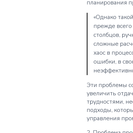
планирования п
«Однако такой
прежде всего 
столбцов, ру
сложные расч
хаос в проце
ошибки, в св
неэффективно
Эти проблемы с
увеличить отдач
трудностями, н
подходы, котор
управления про
2. Проблема пр