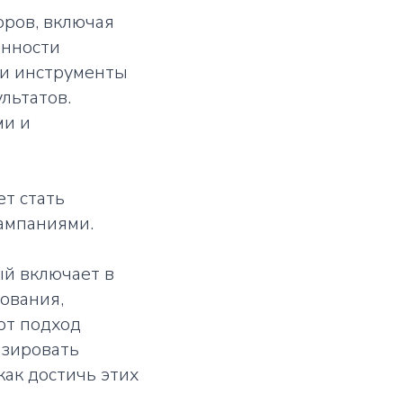
оров, включая
енности
 и инструменты
льтатов.
ми и
ет стать
ампаниями.
ый включает в
ования,
от подход
изировать
ак достичь этих