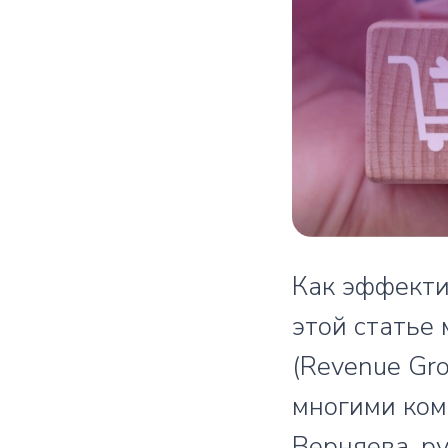
Как эффекти
этой статье
(Revenue Gr
многими ком
Верняева, р